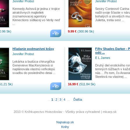
Jennifer Probst
Jennifer Probst
Kennedy Ashová je jedna z trojice
Sestry Conteové Carina
atraktívnych majiteliek
našli svoje šťastie v nár
zoznamovacej agentúry
bohatých a skvelých mu
Kinnections sídliacej vo Verily neď
Julietta, tretia sest ...
...
0.96 Sk)
9.99 €
(300.96 Sk)
Hľadanie podmanivej krásy
Fifty Shades Darker - 
odti ...
Jennifer Probst
E L James
Lekárka a budúca chirurgička
Genevieve MacKenzieová si
Druhý diel erotického r
naplánovala vlastnú veľkolepú
temných túžbach v kaž
svadbu do posledného detai ...
nás… Po tom, čo Anasta
Steelová na vlastnej ...
61.21 Sk)
16.99 €
(511.84 Sk)
...
1
2
3
4
...
Ďalšia
2010 © Kníhkupectvo Hviezdoslav - Všetky práva vyhradené |
micarp.sk
Najnakup.sk
Knihy