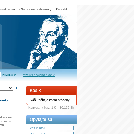
 súkromia
Obchodné podmienky
Kontakt
rozšírené vyhľadávanie
Váš košík je zatiaľ prázdny
mnoty
Konverzný kurz: 1 € = 30.126 Sk
elová na
 temné sú
eya,