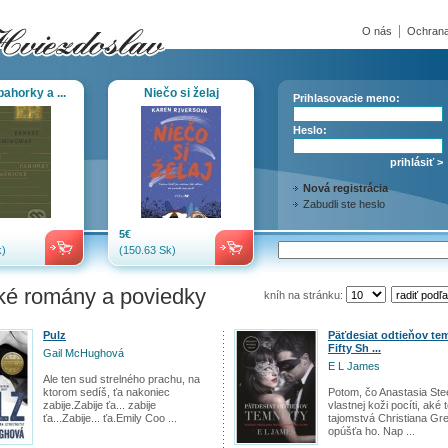
O nás
Ochrana
ahorky a ...
Niečo si želaj
Prihlasovacie meno:
Heslo:
Nová registrácia
Zabudli ste heslo
5€
)
(150.63 Sk)
cké romány a poviedky
kníh na stránku:
Pulz
Päťdesiat odtieňov te
Fifty Sh ...
Gail McHughová
E L James
Ale ten sud strelného prachu, na
ktorom sedíš, ťa nakoniec
Potom, čo Anastasia Ste
zabije.Zabije ťa... zabije
vlastnej koži pocíti, aké
ťa...Zabije... ťa.Emily Coo ...
tajomstvá Christiana Gr
opúšťa ho. Nap ...