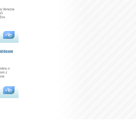
 a Venezia
učí
žov.
Päťdesiat
ománu o
dom z
sia