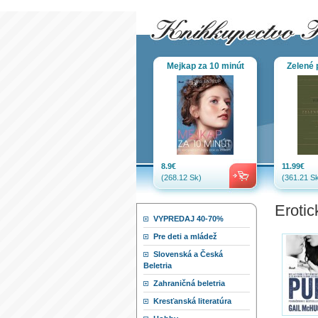
Mejkap za 10 minút
Zelené p
8.9€
11.99€
(268.12 Sk)
(361.21 Sk
Eroti
VYPREDAJ 40-70%
Pre deti a mládež
Slovenská a Česká
Beletria
Zahraničná beletria
Kresťanská literatúra