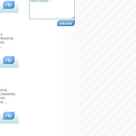
 s
víkend do
ciu.
..
prvej
j (autorsky
akom
j ...