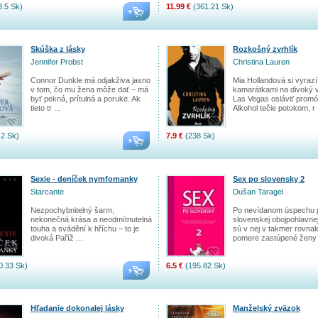
.5 Sk)
11.99 €
(361.21 Sk)
Skúška z lásky
Rozkošný zvrhlík
Jennifer Probst
Christina Lauren
Connor Dunkle má odjakživa jasno
Mia Hollandová si vyrazí
v tom, čo mu žena môže dať – má
kamarátkami na divoký 
byť pekná, prítulná a poruke. Ak
Las Vegas osláviť promó
tieto tr ...
Alkohol tečie potokom, r .
2 Sk)
7.9 €
(238 Sk)
Sexie - deníček nymfomanky
Sex po slovensky 2
Starcante
Dušan Taragel
Nezpochybnitelný šarm,
Po nevídanom úspechu 
nekonečná krása a neodmítnutelná
slovenskej obojpohlavne
touha a svádění k hříchu – to je
sú v nej v takmer rovn
divoká Paříž ...
pomere zastúpené ženy a
0.33 Sk)
6.5 €
(195.82 Sk)
Hľadanie dokonalej lásky
Manželský zväzok