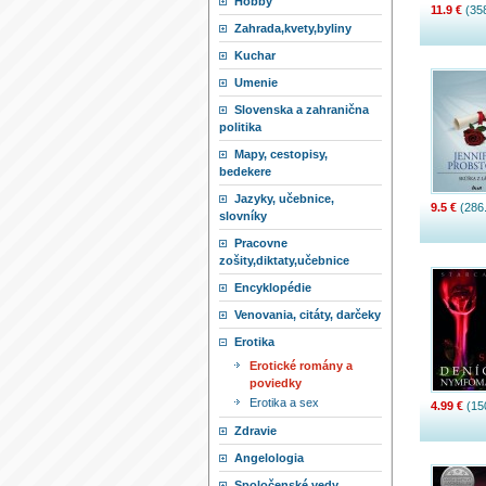
Hobby
11.9 €
(358
Zahrada,kvety,byliny
Kuchar
Umenie
Slovenska a zahranična
politika
Mapy, cestopisy,
bedekere
Jazyky, učebnice,
9.5 €
(286.
slovníky
Pracovne
zošity,diktaty,učebnice
Encyklopédie
Venovania, citáty, darčeky
Erotika
Erotické romány a
poviedky
Erotika a sex
4.99 €
(15
Zdravie
Angelologia
Spoločenské vedy