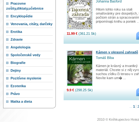
Johanna Basford
Pracovne
zošity,diktaty,učebnice
Hitom tohto roku sa stali
omaľovánky pre dospelých, 
Encyklopédie
počtom strán a spracovaní
pripomínajú knihu a poniek ..
Venovania, citáty, darčeky
Erotika
11.99 €
(361.21 Sk)
Zdravie
Angelologia
Kámen v okrasné zahradě
Spoločenské vedy
Tomáš Bíba
Biografie
Kámen je krásný a trvanlivý
materiál. Chcete si z něj vyro
Dejiny
suchou zídku či terasu v za
Nevíte kam um� ...
Pozitívne myslenie
Ezoterika
9.9 €
(298.25 Sk)
Právo
Matka a dieta
...
1
2010 © Kníhkupectvo Hviez