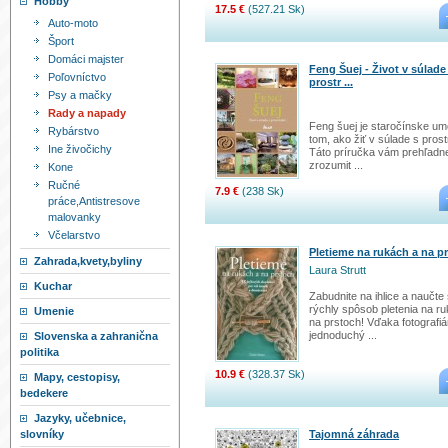
Hobby
17.5 €
(527.21 Sk)
Auto-moto
Šport
Domáci majster
Feng Šuej - Život v súlade
Poľovníctvo
prostr ...
Psy a mačky
Rady a napady
Feng šuej je staročínske um
Rybárstvo
tom, ako žiť v súlade s pros
Ine živočichy
Táto príručka vám prehľadn
zrozumit ...
Kone
Ručné
7.9 €
(238 Sk)
práce,Antistresove
malovanky
Včelarstvo
Pletieme na rukách a na p
Zahrada,kvety,byliny
Laura Strutt
Kuchar
Zabudnite na ihlice a naučte
rýchly spôsob pletenia na r
Umenie
na prstoch! Vďaka fotografi
jednoduchý ...
Slovenska a zahranična
politika
10.9 €
(328.37 Sk)
Mapy, cestopisy,
bedekere
Jazyky, učebnice,
Tajomná záhrada
slovníky