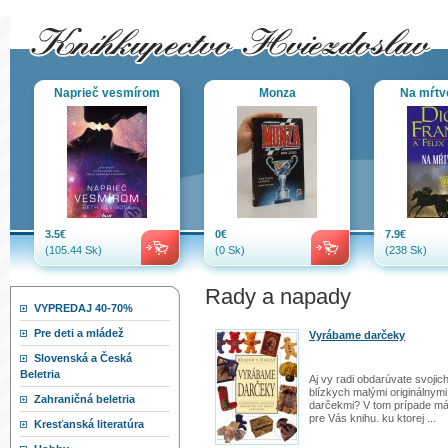
Naprieč vesmírom
Monza
Na mŕtv
3.5€
0€
7.9€
(105.44 Sk)
(0 Sk)
(238 Sk)
Rady a napady
VYPREDAJ 40-70%
Pre deti a mládež
Vyrábame darčeky
Slovenská a Česká
Beletria
Aj vy radi obdarúvate svojic
blízkych malými originálnymi
Zahraničná beletria
darčekmi? V tom prípade m
pre Vás knihu. ku ktorej ...
Kresťanská literatúra