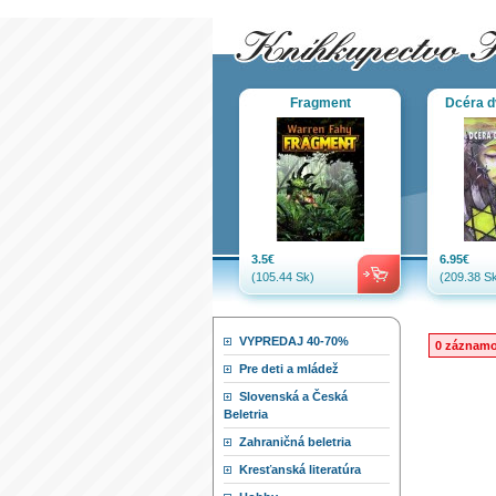
Fragment
Dcéra d
3.5€
6.95€
(105.44 Sk)
(209.38 Sk
VYPREDAJ 40-70%
0 záznam
Pre deti a mládež
Slovenská a Česká
Beletria
Zahraničná beletria
Kresťanská literatúra