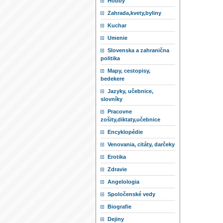
Hobby
Zahrada,kvety,byliny
Kuchar
Umenie
Slovenska a zahranična
politika
Mapy, cestopisy,
bedekere
Jazyky, učebnice,
slovníky
Pracovne
zošity,diktaty,učebnice
Encyklopédie
Venovania, citáty, darčeky
Erotika
Zdravie
Angelologia
Spoločenské vedy
Biografie
Dejiny