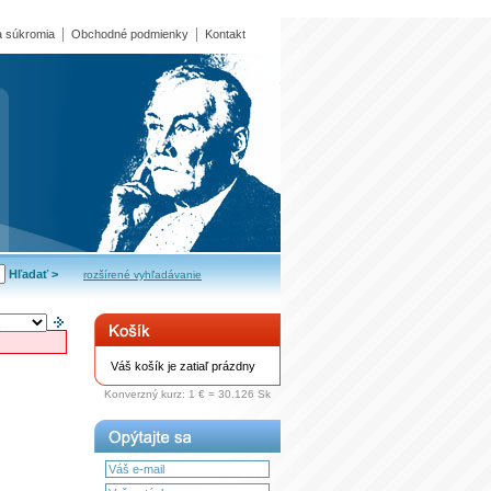
 súkromia
Obchodné podmienky
Kontakt
rozšírené vyhľadávanie
Váš košík je zatiaľ prázdny
Konverzný kurz: 1 € = 30.126 Sk