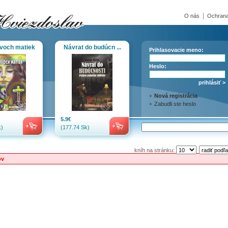
O nás
Ochrana
voch matiek
Návrat do budúcn ...
Prihlasovacie meno:
Heslo:
Nová registrácia
Zabudli ste heslo
5.9€
)
(177.74 Sk)
kníh na stránku:
ov