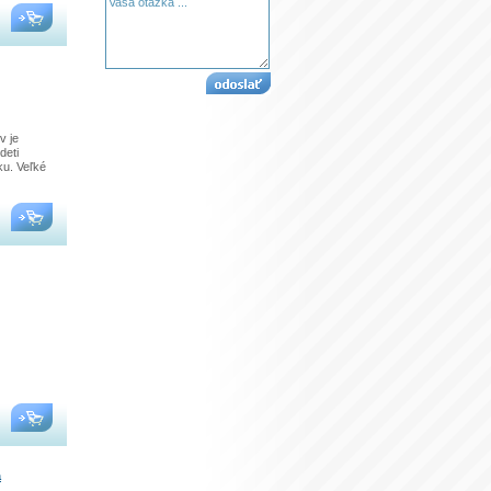
v je
deti
ku. Veľké
a