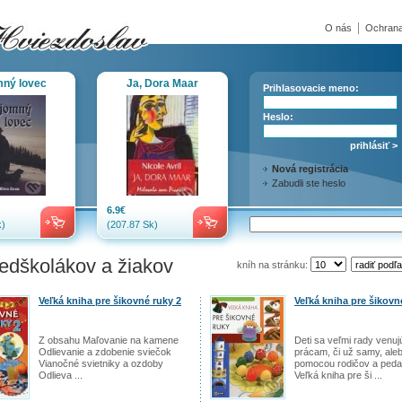
O nás
Ochrana
mný lovec
Ja, Dora Maar
Prihlasovacie meno:
Heslo:
Nová registrácia
Zabudli ste heslo
6.9€
)
(207.87 Sk)
edškolákov a žiakov
kníh na stránku:
Veľká kniha pre šikovné ruky 2
Veľká kniha pre šikovn
Z obsahu Maľovanie na kamene
Deti sa veľmi rady venu
Odlievanie a zdobenie sviečok
prácam, či už samy, ale
Vianočné svietniky a ozdoby
pomocou rodičov a peda
Odlieva ...
Veľká kniha pre ši ...