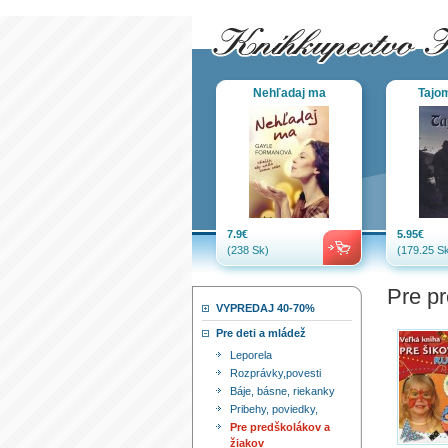
Nehľadaj ma
Tajo
7.9€
5.95€
(238 Sk)
(179.25 Sk
Pre pr
VYPREDAJ 40-70%
Pre deti a mládež
Leporela
Rozprávky,povesti
Báje, básne, riekanky
Pribehy, poviedky,
Pre predškolákov a
žiakov