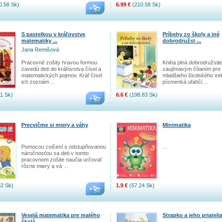
0.58 Sk)
6.99 €
(210.58 Sk)
S pastelkou v kráľovstve
Príbehy zo školy a iné
matematiky ...
dobrodružst ...
Jana Remišová
Pracovné zošity hravou formou
Kniha plná dobrodružstie
zavedú deti do kráľovstva čísel a
zaujímavým čítaním pre 
matematických pojmov. Kráľ čísel
mladšieho školského ve
ich zoznám ...
písmenká uľahči ...
1 Sk)
6.6 €
(198.83 Sk)
Precvičme si miery a váhy
Minimatika
Pomocou cvičení s odstupňovanou
...
náročnosťou sa deti v tomto
pracovnom zošite naučia určovať
rôzne miery a vá ...
2 Sk)
1.9 €
(57.24 Sk)
Veselá matematika pre malého
Strapko a jeho priateli
školá ...