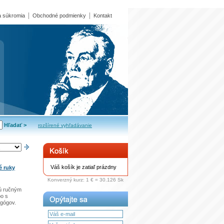
 súkromia
Obchodné podmienky
Kontakt
rozšírené vyhľadávanie
Váš košík je zatiaľ prázdny
é ruky
Konverzný kurz: 1 € = 30.126 Sk
jú ručným
bo s
gógov.