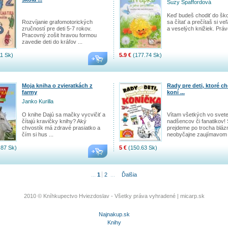
Suzy Spaffordová
Keď budeš chodiť do ško
Rozvíjanie grafomotorických
sa čítať a prečítaš si v
zručností pre deti 5-7 rokov.
a veselých knižiek. Práve
Pracovný zošit hravou formou
zavedie deti do kráľov ...
1 Sk)
5.9 €
(177.74 Sk)
Moja kniha o zvieratkách z
Rady pre deti, ktoré c
farmy
koní ...
Janko Kurilla
O knihe Dajú sa mačky vycvičiť a
Vítam všetkých vo svet
čítajú kravičky knihy? Aký
nadšencov či fanatikov! 
chvostík má zdravé prasiatko a
prejdeme po trocha bláz
čím si hus ...
neobyčajne zaujímavom .
.87 Sk)
5 €
(150.63 Sk)
...
1
2
...
Ďalšia
2010 © Kníhkupectvo Hviezdoslav - Všetky práva vyhradené |
micarp.sk
Najnakup.sk
Knihy