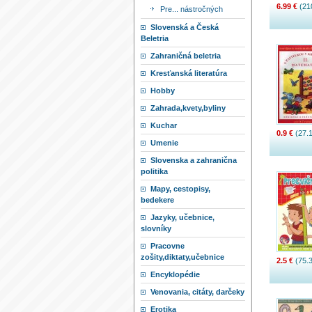
6.99 €
(21
Pre... nástročných
Slovenská a Česká
Beletria
Zahraničná beletria
Kresťanská literatúra
Hobby
Zahrada,kvety,byliny
Kuchar
0.9 €
(27.1
Umenie
Slovenska a zahranična
politika
Mapy, cestopisy,
bedekere
Jazyky, učebnice,
slovníky
Pracovne
zošity,diktaty,učebnice
2.5 €
(75.3
Encyklopédie
Venovania, citáty, darčeky
Erotika