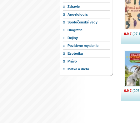
Zdravie
Angelologia
Spoločenské vedy
Biografie
0.9 €
(27.1
Dejiny
Pozitívne myslenie
Ezoterika
Právo
Matka a dieta
6.9 €
(207