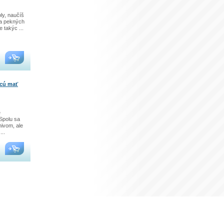
ly, naučíš
eľa pekných
 takýc ...
hcú mať
e
Spolu sa
nivom, ale
..