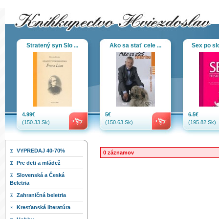
Stratený syn Slo ...
Ako sa stať cele ...
Sex po sl
4.99€
5€
6.5€
(150.33 Sk)
(150.63 Sk)
(195.82 Sk)
VYPREDAJ 40-70%
0 záznamov
Pre deti a mládež
Slovenská a Česká
Beletria
Zahraničná beletria
Kresťanská literatúra