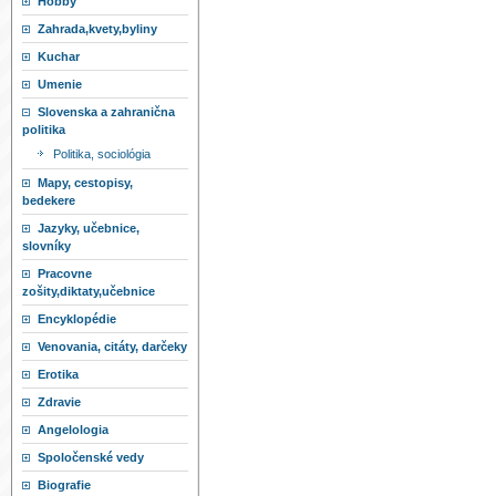
Hobby
Zahrada,kvety,byliny
Kuchar
Umenie
Slovenska a zahranična
politika
Politika, sociológia
Mapy, cestopisy,
bedekere
Jazyky, učebnice,
slovníky
Pracovne
zošity,diktaty,učebnice
Encyklopédie
Venovania, citáty, darčeky
Erotika
Zdravie
Angelologia
Spoločenské vedy
Biografie