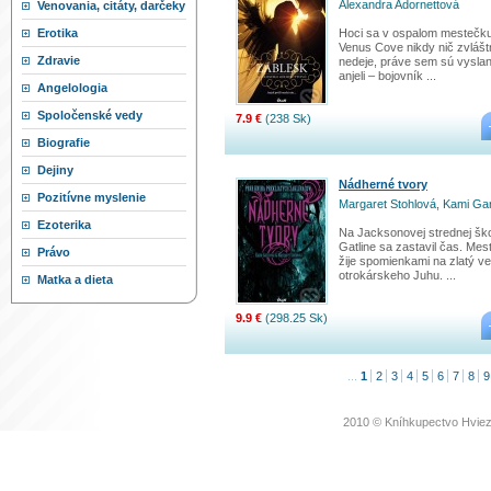
Alexandra Adornettová
Venovania, citáty, darčeky
Hoci sa v ospalom mestečk
Erotika
Venus Cove nikdy nič zvlášt
Zdravie
nedeje, práve sem sú vyslaní
anjeli – bojovník ...
Angelologia
Spoločenské vedy
7.9 €
(238 Sk)
Biografie
Dejiny
Nádherné tvory
Pozitívne myslenie
Margaret Stohlová, Kami Ga
Ezoterika
Na Jacksonovej strednej ško
Gatline sa zastavil čas. Me
Právo
žije spomienkami na zlatý v
otrokárskeho Juhu. ...
Matka a dieta
9.9 €
(298.25 Sk)
...
1
2
3
4
5
6
7
8
9
2010 © Kníhkupectvo Hviez