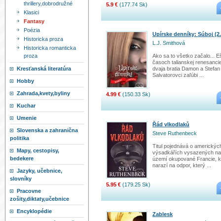
thrillery,dobrodružné
5.9 €
(177.74 Sk)
Klasici
Fantasy
Poézia
Upírske denníky: Súboj (2.
Historicka proza
L.J. Smithová
Historicka romanticka
proza
Ako sa to všetko začalo... E
časoch talianskej renesanci
Kresťanská literatúra
dvaja bratia Damon a Stefan
Salvatorovci zaľúbi ...
Hobby
Zahrada,kvety,byliny
4.99 €
(150.33 Sk)
Kuchar
Umenie
Řád vlkodlaků
Slovenska a zahranična
Steve Ruthenbeck
politika
Titul pojednává o americkýc
Mapy, cestopisy,
výsadkářích vysazených na
bedekere
území okupované Francie, 
narazí na odpor, který ...
Jazyky, učebnice,
slovníky
5.95 €
(179.25 Sk)
Pracovne
zošity,diktaty,učebnice
Encyklopédie
Zablesk