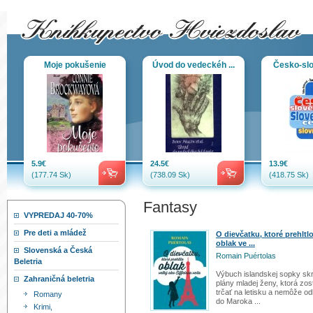
Moje pokušenie
Úvod do vedeckéh ...
Česko-slo
5.9€
24.5€
13.9€
(177.74 Sk)
(738.09 Sk)
(418.75 Sk)
Fantasy
VYPREDAJ 40-70%
Pre deti a mládež
O dievčatku, ktoré prehltl
oblak ve ...
Slovenská a Česká
Romain Puértolas
Beletria
Výbuch islandskej sopky skrí
Zahraničná beletria
plány mladej ženy, ktorá zos
trčať na letisku a nemôže odl
Romany
do Maroka ...
Krimi,