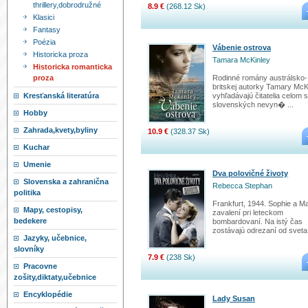
thrillery,dobrodružné
8.9 €
(268.12 Sk)
Klasici
Fantasy
Poézia
Vábenie ostrova
Historicka proza
Tamara McKinley
Historicka romanticka
proza
Rodinné romány austrálsko-
britskej autorky Tamary McK
Kresťanská literatúra
vyhľadávajú čitatelia celom 
slovenských nevyn� ...
Hobby
Zahrada,kvety,byliny
10.9 €
(328.37 Sk)
Kuchar
Umenie
Dva polovičné životy
Slovenska a zahranična
Rebecca Stephan
politika
Frankfurt, 1944. Sophie a M
Mapy, cestopisy,
zavalení pri leteckom
bedekere
bombardovaní. Na istý čas
zostávajú odrezaní od sveta.
Jazyky, učebnice,
slovníky
7.9 €
(238 Sk)
Pracovne
zošity,diktaty,učebnice
Encyklopédie
Lady Susan