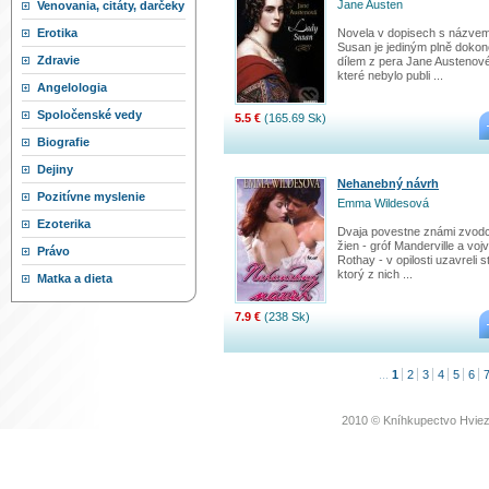
Jane Austen
Venovania, citáty, darčeky
Novela v dopisech s názve
Erotika
Susan je jediným plně doko
Zdravie
dílem z pera Jane Austenové
které nebylo publi ...
Angelologia
Spoločenské vedy
5.5 €
(165.69 Sk)
Biografie
Dejiny
Nehanebný návrh
Pozitívne myslenie
Emma Wildesová
Ezoterika
Dvaja povestne známi zvod
žien - gróf Manderville a voj
Právo
Rothay - v opilosti uzavreli 
ktorý z nich ...
Matka a dieta
7.9 €
(238 Sk)
...
1
2
3
4
5
6
2010 © Kníhkupectvo Hviez