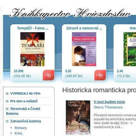
Templáři - Fakta ...
Zdravé a nemocné ...
Ale
10.99€
5.5€
2.4€
(331.08 Sk)
(165.69 Sk)
(72.3 Sk)
Historicka romanticka pr
VYPREDAJ 40-70%
Pre deti a mládež
V noci budem tvoja
Sherry Thomasová
Slovenská a Česká
Beletria
Pôvabná historická romanca
populárnej americkej autorky
Zahraničná beletria
Vere vedie dvojitý život - v
spoločnosti je zná ...
Romany
Krimi,